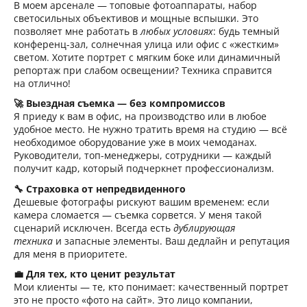
В моем арсенале — топовые фотоаппараты, набор
светосильных объективов и мощные вспышки. Это
позволяет мне работать в
любых условиях
: будь темный
конференц-зал, солнечная улица или офис с «жестким»
светом. Хотите портрет с мягким боке или динамичный
репортаж при слабом освещении? Техника справится
на отлично!
🚀 Выездная съемка — без компромиссов
Я приеду к вам в офис, на производство или в любое
удобное место. Не нужно тратить время на студию — всё
необходимое оборудование уже в моих чемоданах.
Руководители, топ-менеджеры, сотрудники — каждый
получит кадр, который подчеркнет профессионализм.
🔧 Страховка от непредвиденного
Дешевые фотографы рискуют вашим временем: если
камера сломается — съемка сорвется. У меня такой
сценарий исключен. Всегда есть
дублирующая
техника
и запасные элементы. Ваш дедлайн и репутация
для меня в приоритете.
💼 Для тех, кто ценит результат
Мои клиенты — те, кто понимает: качественный портрет
это не просто «фото на сайт». Это лицо компании,