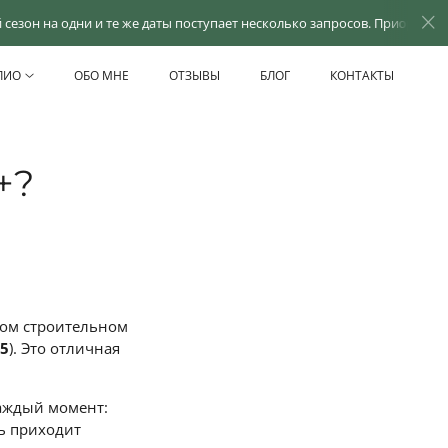
и и те же даты поступает несколько запросов. Приоритет отдаётся кл
ЛИО
ОБО МНЕ
ОТЗЫВЫ
БЛОГ
КОНТАКТЫ
+?
ном строительном
25
). Это отличная
аждый момент:
щь приходит