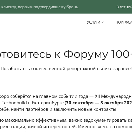
первым подтвердившему бронь.
В летний сезон на одн
УСЛУГИ
ПОРТФО
отовитесь к Форуму 100
Позаботьтесь о качественной репортажной съёмке заранее!
коро соберётся на главном событии года — XII Международ
Technobuild в Екатеринбурге (
30 сентября — 3 октября 20
себе, найти партнёров и заключить новые контракты.
ло максимально эффективным, важно задокументировать к
презентации, живой интерес гостей. Именно здесь на помо