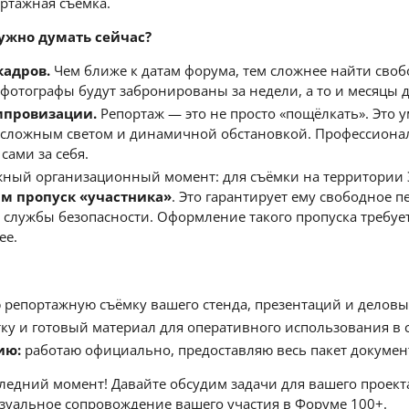
ртажная съёмка.
ужно думать сейчас?
адров.
Чем ближе к датам форума, тем сложнее найти своб
фотографы будут забронированы за недели, а то и месяцы д
мпровизации.
Репортаж — это не просто «пощёлкать». Это
 сложным светом и динамичной обстановкой. Профессионал 
сами за себя.
ный организационный момент: для съёмки на территории
м пропуск «участника»
. Это гарантирует ему свободное 
 службы безопасности. Оформление такого пропуска требует
ее.
репортажную съёмку вашего стенда, презентаций и деловых
у и готовый материал для оперативного использования в с
ию:
работаю официально, предоставляю весь пакет документ
ледний момент! Давайте обсудим задачи для вашего проект
зуальное сопровождение вашего участия в Форуме 100+.