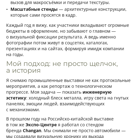
вызов для макросъёмки и передачи текстуры.
Масштабные стенды
— архитектурные конструкции,
которые сами просятся в кадр.
Каждый год я вижу, как участники вкладывают огромные
бюджеты в оформление, но забывают о главном —
о визуальной фиксации результата. А ведь именно
фотографии потом живут в соцсетях, каталогах,
презентациях и на сайтах, формируя имидж компании
на годы.
Мой подход: не просто щелчок,
а история
Я снимаю промышленные выставки не как протокольные
мероприятия, а как репортаж о технологическом
прогрессе. Моя задача — показать
инженерную
эстетику
: холодный блеск металла, игру света на гнутых
панелях, эмоции людей, взаимодействующих
с механизмами.
В прошлом году на Российско-китайской выставке
в том же
Экспо-Центре
я работал со стендом
бренда
Changan
. Мы снимали не просто автомобили —
мы создавали визуальную хронику их выхода